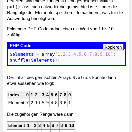
erstellen, wird diese zunächst nicht gespeichert. Mittels
put()
lässt sich entweder die gemischte Liste – oder die
Rangfolge der Elemente speichern. Je nachdem, was für die
Auswertung benötigt wird.
Folgender PHP-Code ordnet etwa die Wert von 1 bis 10
zufällig:
Kopieren
$elements
=
array
(
1
,
2
,
3
,
4
,
5
,
6
,
7
,
8
,
9
,
10
)
;
shuffle
(
$elements
)
;
$values
Der Inhalt des gemischten Arrays
könnte dann
etwa aussehen wie folgt:
Index
0
1
2
3
4
5
6
7
8
9
Element
7
2
10
5
9
4
8
3
6
1
Die zugehörigen Ränge wäre dann:
Element
1
2
3
4
5
6
7
8
9
10