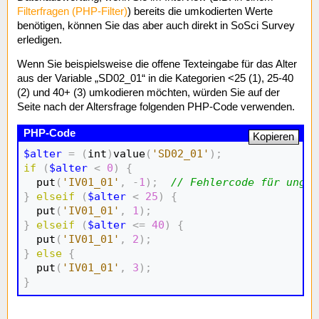
Filterfragen (PHP-Filter)
) bereits die umkodierten Werte
benötigen, können Sie das aber auch direkt in SoSci Survey
erledigen.
Wenn Sie beispielsweise die offene Texteingabe für das Alter
aus der Variable „SD02_01“ in die Kategorien <25 (1), 25-40
(2) und 40+ (3) umkodieren möchten, würden Sie auf der
Seite nach der Altersfrage folgenden PHP-Code verwenden.
Kopieren
$alter
=
(
int
)
value
(
'SD02_01'
)
;
if
(
$alter
<
0
)
{
  put
(
'IV01_01'
,
-
1
)
;
// Fehlercode für ungül
}
elseif
(
$alter
<
25
)
{
  put
(
'IV01_01'
,
1
)
;
}
elseif
(
$alter
<=
40
)
{
  put
(
'IV01_01'
,
2
)
;
}
else
{
  put
(
'IV01_01'
,
3
)
;
}