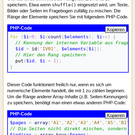
shuffle()
speichern. Etwa wenn
eingesetzt wird, um Texte,
Bilder oder Seiten im Fragebogen zufällig zu mischen. Die
Ränge der Elemente speichern Sie mit folgendem PHP-Code.
Kopieren
for
(
$i
=
0
;
$i
<
count
(
$elements
)
;
$i
++
)
{
// Kennung der internen Variable aus Frage-K
$id
=
 id
(
'IV01'
,
$elements
[
$i
]
)
;
// Hier den Rang speichern
  put
(
$id
,
$i
+
1
)
;
}
Dieser Code funktioniert freilich nur, wenn es sich um
numerische Elemente handelt, die mit 1 zu zählen beginnen.
Um die Ränge anderer Array-Inhalte (z.B. Seiten-Kennungen)
zu speichern, benötigt man einen etwas anderen PHP-Code:
Kopieren
$pages
=
array
(
'A1'
,
'A2'
,
'A3'
,
'A4'
,
'A5'
,
'B1'
,
'
// Die Seiten nicht direkt mischen, sondern de
$indices
=
array_keys
(
$pages
)
;