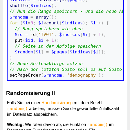
shuffle
(
$indices
)
;
// Nun die Ränge speichern - und die neue Abfo
$random
=
array
(
)
;
for
(
$i
=
0
;
$i
<
count
(
$indices
)
;
$i
++
)
{
// Rang speichern wie oben
$id
=
 id
(
'IV01'
,
$indices
[
$i
]
+
1
)
;
  put
(
$id
,
$i
+
1
)
;
// Seite in der Abfolge speichern
$random
[
$i
]
=
$pages
[
$indices
[
$i
]
]
;
}
// Neue Seitenabfolge setzen
// Nach der letzten Seite soll es auf Seite "d

setPageOrder
(
$random
,
'demography'
)
;
Randomisierung II
Falls Sie bei einer
Randomisierung
mit dem Befehl
random()
arbeiten, müssen Sie die gewürftelte Zufallszahl
im Datensatz abspeichern.
random()
Wichtig:
Wir raten davon ab, die Funktion
im