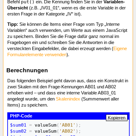
put()
Befehl
ein. Die Kennung finden Sie in der
Variablen-
Übersicht
(z.B. „IV01_01“, wenn es die erste Variable in der
ersten Frage in der Kategorie „IV“ ist).
Tipp:
Sie können die Items einer Frage vom Typ „Interne
Variablen“ auch verwenden, um Werte aus einem JavaScript
zu speichern. Binden Sie die Frage dafür ganz normal im
Fragebogen ein und schreiben Sie die Antworten in die
versteckten Eingabefelder, die dabei erzeugt werden (
Eigene
Formularelemente verwenden
).
Berechnungen
Das folgenden Beispiel geht davon aus, dass ein Konstrukt in
zwei Skalen mit den Frage-Kennungen AB01 und AB02
erhoben wird – und dass eine interne Variable AB03_01
angelegt wurde, um den
Skalenindex
(Summenwert aller
Items) zu speichern.
Kopieren
$sum01
=
 valueSum
(
'AB01'
)
;
$sum02
=
 valueSum
(
'AB02'
)
;