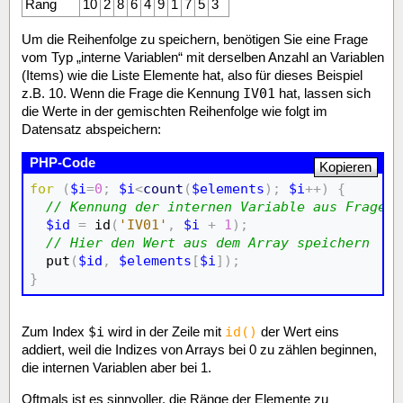
Rang
10
2
8
6
4
9
1
7
5
3
Um die Reihenfolge zu speichern, benötigen Sie eine Frage
vom Typ „interne Variablen“ mit derselben Anzahl an Variablen
(Items) wie die Liste Elemente hat, also für dieses Beispiel
IV01
z.B. 10. Wenn die Frage die Kennung
hat, lassen sich
die Werte in der gemischten Reihenfolge wie folgt im
Datensatz abspeichern:
Kopieren
for
(
$i
=
0
;
$i
<
count
(
$elements
)
;
$i
++
)
{
// Kennung der internen Variable aus Frage-K
$id
=
 id
(
'IV01'
,
$i
+
1
)
;
// Hier den Wert aus dem Array speichern
  put
(
$id
,
$elements
[
$i
]
)
;
}
$i
id()
Zum Index
wird in der Zeile mit
der Wert eins
addiert, weil die Indizes von Arrays bei 0 zu zählen beginnen,
die internen Variablen aber bei 1.
Oftmals ist es sinnvoller, die Ränge der Elemente zu