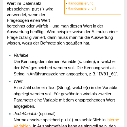
Wert im Datensatz
Randomisierung I
put()
Randomisierung II
abspeichern.
wird
verwendet, wenn der
Fragebogen einen Wert
berechnet oder würfelt – und man diesen Wert in der
Auswertung benötigt. Wird beispielsweise der Stimulus einer
Frage zufällig variiert, dann muss man für die Auswertung
wissen, wozu der Befragte sich geäußert hat.
Variable
Die Kennung der internen Variable (s. unten), in welcher
der
Wert
gespeichert werden soll. Die Kennung wird als
IV01_01
String in Anführungszeichen angegeben, z.B. '
'.
Wert
Eine Zahl oder ein Text (String), welche(r) in der Variable
abgelegt werden soll. Für gewöhnlich wird als zweiter
Parameter eine Variable mit dem entsprechenden Wert
angegeben.
JedeVariable
(optional)
put()
Normalerweise speichert
ausschließlich in
interne
Variablen
. In Ausnahmefällen kann es sinnvoll sein, den