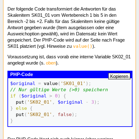
Der folgende Code transformiert die Antworten für das
Skalenitem SK01_01 vom Wertebereich 1 bis 5 in den
Bereich -2 bis +2. Falls für das Skalenitem keine gültige
Antwort gegeben wurde (Item ausgelassen oder eine
Ausweichoption gewählt), wird im Datensatz kein Wert
gespeichert. Der PHP-Code wird auf der Seite nach Frage
value()
SK01 platziert (vgl. Hinweise zu
).
Voraussetzung ist, dass vorab eine interne Variable SK02_01
angelegt wurde (s.
oben
).
Kopieren
$original
=
 value
(
'SK01_01'
)
;
// Nur gültige Werte (>0) speichern
if
(
$original
>
0
)
{
  put
(
'SK02_01'
,
$original
-
3
)
;
}
else
{
  put
(
'SK02_01'
,
false
)
;
}