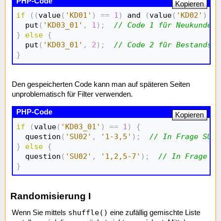
Kopieren
if
(
(
value
(
'KD01'
)
==
1
)
 and 
(
value
(
'KD02'
)
<=
  put
(
'KD03_01'
,
1
)
;
// Code 1 für Neukunden
}
else
{
  put
(
'KD03_01'
,
2
)
;
// Code 2 für Bestandsku
}
Den gespeicherten Code kann man auf späteren Seiten
unproblematisch für Filter verwenden.
Kopieren
if
(
value
(
'KD03_01'
)
==
1
)
{
  question
(
'SU02'
,
'1-3,5'
)
;
// In Frage SU02
}
else
{
  question
(
'SU02'
,
'1,2,5-7'
)
;
// In Frage SU
}
Randomisierung I
shuffle()
Wenn Sie mittels
eine zufällig gemischte Liste