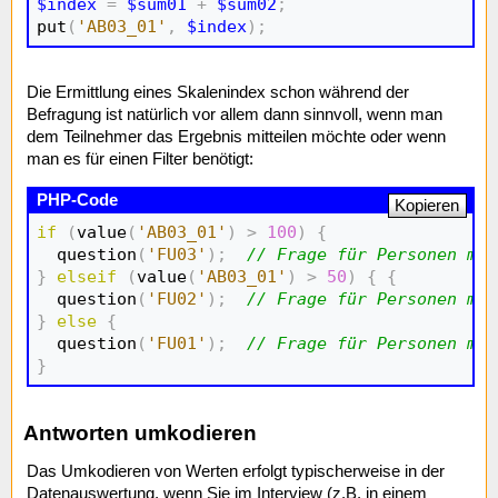
$index
=
$sum01
+
$sum02
;
put
(
'AB03_01'
,
$index
)
;
Die Ermittlung eines Skalenindex schon während der
Befragung ist natürlich vor allem dann sinnvoll, wenn man
dem Teilnehmer das Ergebnis mitteilen möchte oder wenn
man es für einen Filter benötigt:
Kopieren
if
(
value
(
'AB03_01'
)
>
100
)
{
  question
(
'FU03'
)
;
// Frage für Personen mit
}
elseif
(
value
(
'AB03_01'
)
>
50
)
{
{
  question
(
'FU02'
)
;
// Frage für Personen mit
}
else
{
  question
(
'FU01'
)
;
// Frage für Personen mit
}
Antworten umkodieren
Das Umkodieren von Werten erfolgt typischerweise in der
Datenauswertung, wenn Sie im Interview (z.B. in einem