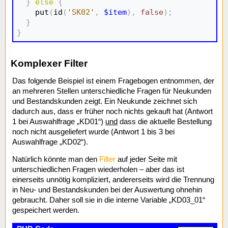
}
else
{
    put
(
id
(
'SK02'
,
$item
)
,
false
)
;
}
}
Komplexer Filter
Das folgende Beispiel ist einem Fragebogen entnommen, der
an mehreren Stellen unterschiedliche Fragen für Neukunden
und Bestandskunden zeigt. Ein Neukunde zeichnet sich
dadurch aus, dass er früher noch nichts gekauft hat (Antwort
1 bei Auswahlfrage „KD01“)
und
dass die aktuelle Bestellung
noch nicht ausgeliefert wurde (Antwort 1 bis 3 bei
Auswahlfrage „KD02“).
Natürlich könnte man den
Filter
auf jeder Seite mit
unterschiedlichen Fragen wiederholen – aber das ist
einerseits unnötig kompliziert, andererseits wird die Trennung
in Neu- und Bestandskunden bei der Auswertung ohnehin
gebraucht. Daher soll sie in die interne Variable „KD03_01“
gespeichert werden.