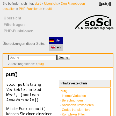
[[
put()
]]
Sie befinden sich hier:
start
»
Übersicht
»
Den Fragebogen
gestalten
»
PHP-Funktionen
»
put()
Übersicht
Filterfragen
PHP-Funktionen
de
Übersetzungen dieser Seite:
en
Suche
Zuletzt angesehen:
•
put()
put()
Inhaltsverzeichnis
void
put
(string
Variable
, mixed
put()
Wert
, [boolean
Interne Variablen
JedeVariable
])
Berechnungen
Antworten umkodieren
put()
Mit der Funktion
Codes transformieren
können Sie einen einzelnen
Komplexer Filter