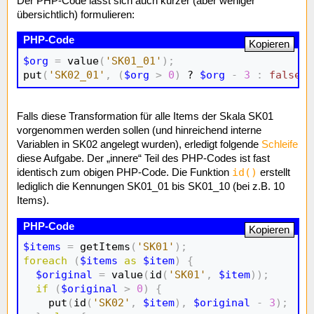
Der PHP-Code lässt sich auch kürzer (aber weniger
übersichtlich) formulieren:
Kopieren
$org
=
 value
(
'SK01_01'
)
;
put
(
'SK02_01'
,
(
$org
>
0
)
 ? 
$org
-
3
:
false
)
;
Falls diese Transformation für alle Items der Skala SK01
vorgenommen werden sollen (und hinreichend interne
Variablen in SK02 angelegt wurden), erledigt folgende
Schleife
diese Aufgabe. Der „innere“ Teil des PHP-Codes ist fast
id()
identisch zum obigen PHP-Code. Die Funktion
erstellt
lediglich die Kennungen SK01_01 bis SK01_10 (bei z.B. 10
Items).
Kopieren
$items
=
 getItems
(
'SK01'
)
;
foreach
(
$items
as
$item
)
{
$original
=
 value
(
id
(
'SK01'
,
$item
)
)
;
if
(
$original
>
0
)
{
    put
(
id
(
'SK02'
,
$item
)
,
$original
-
3
)
;