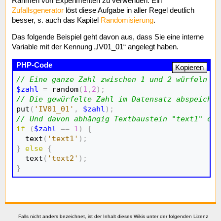
Rahmen von Experimenten zu verwenden. Ein
Zufallsgenerator
löst diese Aufgabe in aller Regel deutlich
besser, s. auch das Kapitel
Randomisierung
.
Das folgende Beispiel geht davon aus, dass Sie eine interne
Variable mit der Kennung „IV01_01“ angelegt haben.
Kopieren
// Eine ganze Zahl zwischen 1 und 2 würfeln
$zahl
=
 random
(
1
,
2
)
;
// Die gewürfelte Zahl im Datensatz abspeicher

put
(
'IV01_01'
,
$zahl
)
;
// Und davon abhängig Textbaustein "text1" ode
if
(
$zahl
==
1
)
{
  text
(
'text1'
)
;
}
else
{
  text
(
'text2'
)
;
}
Falls nicht anders bezeichnet, ist der Inhalt dieses Wikis unter der folgenden Lizenz