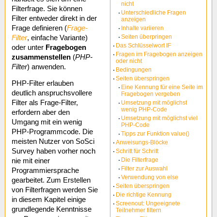
nicht
Filterfrage. Sie können
Unterschiedliche Fragen
Filter entweder direkt in der
anzeigen
Frage definieren (
Frage-
Inhalte variieren
Seiten überpringen
Filter
, einfache Variante)
Das Schlüsselwort IF
oder unter
Fragebogen
Fragen im Fragebogen anzeigen
zusammenstellen
(
PHP-
oder nicht
Filter
) anwenden.
Bedingungen
Seiten überspringen
PHP-Filter erlauben
Eine Kennung für eine Seite im
deutlich anspruchsvollere
Fragebogen vergeben
Filter als Frage-Filter,
Umsetzung mit möglichst
wenig PHP-Code
erfordern aber den
Umsetzung mit möglichst viel
Umgang mit ein wenig
PHP-Code
PHP-Programmcode. Die
Tipps zur Funktion value()
meisten Nutzer von SoSci
Anweisungs-Blöcke
Survey haben vorher noch
Schritt für Schritt
Die Filterfrage
nie mit einer
Filter zur Auswahl
Programmiersprache
Verwendung von else
gearbeitet. Zum Erstellen
Seiten überspringen
von Filterfragen werden Sie
Die richtige Kennung
in diesem Kapitel einige
Screenout: Ungeeignete
grundlegende Kenntnisse
Teilnehmer filtern