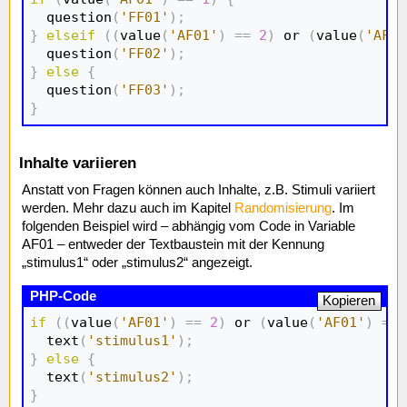
  question
(
'FF01'
)
;
}
elseif
(
(
value
(
'AF01'
)
==
2
)
 or 
(
value
(
'AF01
  question
(
'FF02'
)
;
}
else
{
  question
(
'FF03'
)
;
}
Inhalte variieren
Anstatt von Fragen können auch Inhalte, z.B. Stimuli variiert
werden. Mehr dazu auch im Kapitel
Randomisierung
. Im
folgenden Beispiel wird – abhängig vom Code in Variable
AF01 – entweder der Textbaustein mit der Kennung
„stimulus1“ oder „stimulus2“ angezeigt.
Kopieren
if
(
(
value
(
'AF01'
)
==
2
)
 or 
(
value
(
'AF01'
)
==
  text
(
'stimulus1'
)
;
}
else
{
  text
(
'stimulus2'
)
;
}