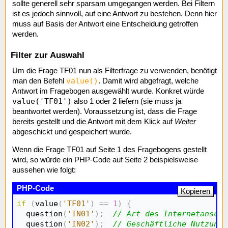
sollte generell sehr sparsam umgegangen werden. Bei Filtern
ist es jedoch sinnvoll, auf eine Antwort zu bestehen. Denn hier
muss auf Basis der Antwort eine Entscheidung getroffen
werden.
Filter zur Auswahl
Um die Frage TF01 nun als Filterfrage zu verwenden, benötigt
value()
man den Befehl
. Damit wird abgefragt, welche
Antwort im Fragebogen ausgewählt wurde. Konkret würde
value('TF01')
also 1 oder 2 liefern (sie muss ja
beantwortet werden). Voraussetzung ist, dass die Frage
bereits gestellt und die Antwort mit dem Klick auf
Weiter
abgeschickt und gespeichert wurde.
Wenn die Frage TF01 auf Seite 1 des Fragebogens gestellt
wird, so würde ein PHP-Code auf Seite 2 beispielsweise
aussehen wie folgt:
Kopieren
if
(
value
(
'TF01'
)
==
1
)
{
  question
(
'IN01'
)
;
// Art des Internetanschl
  question
(
'IN02'
)
;
// Geschäftliche Nutzung 