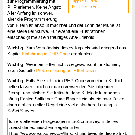
zur Programmierung mit
Tipps zu Filtern
Komplexere Filter
PHP erlernen.
Keine Angst:
Aller Anfang ist schwer,
aber die Programmierung
von Filtern ist absolut machbar und der Lohn der Mühe ist
eine steile Lernkurve. Für eventuelle Frustrationen
entschädigt meist ein freudiges Aha-Erlebnis.
Wichtig:
Zum Verständnis dieses Kapitels wird dringend das
Kapitel
Einführung in PHP-Code
empfohlen.
Wichtig:
Wenn ein Filter nicht wie gewünscht funktioniert,
lesen Sie bitte
Problemlösung bei Filterfragen
Wichtig:
Falls Sie sich beim PHP-Code von einem KI-Tool
helfen lassen möchten, dann verwenden Sie folgenden
Prompt und bleiben Sie kritisch, denn KI-Modelle machen
häufig Fehler. Sollte der Code länger sein als ein paar Zeilen,
dann gibt es in aller Regel eine viel einfachere Lösung in
SoSci Survey.
Ich erstelle einen Fragebogen in SoSci Survey. Bitte lies
zuerst die technischen Regeln unter
https://www.soscisurvey.de/llms.txt und beachte diese strikt.