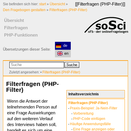
[[
Filterfragen (PHP-Filter)
]]
Sie befinden sich hier:
start
»
Übersicht
»
Den Fragebogen gestalten
»
Filterfragen (PHP-Filter)
Übersicht
Filterfragen
PHP-Funktionen
de
Übersetzungen dieser Seite:
en
Suche
Zuletzt angesehen:
•
Filterfragen (PHP-Filter)
Filterfragen (PHP-
Filter)
Inhaltsverzeichnis
Wenn die Antwort der
Filterfragen (PHP-Filter)
teilnehmenden Person auf
Praxis-Beispiel: Ja-Nein-Filter
eine Frage Auswirkungen
Vorbereitung
auf den weiteren Verlauf
PHP-Code einfügen
Häufige Anwendungsfälle
des Interviews haben soll,
Eine Frage anzeigen oder
handelt es sich um eine