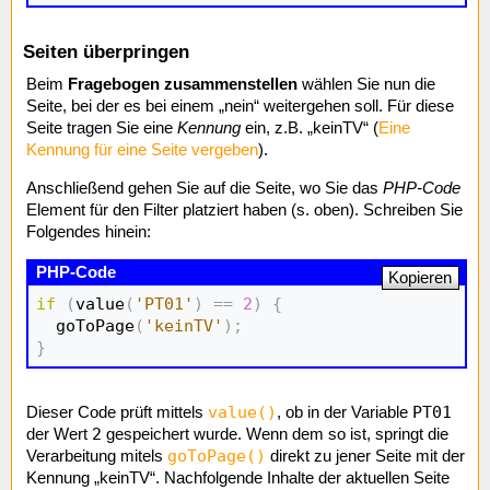
Seiten überpringen
Beim
Fragebogen zusammenstellen
wählen Sie nun die
Seite, bei der es bei einem „nein“ weitergehen soll. Für diese
Seite tragen Sie eine
Kennung
ein, z.B. „keinTV“ (
Eine
Kennung für eine Seite vergeben
).
Anschließend gehen Sie auf die Seite, wo Sie das
PHP-Code
Element für den Filter platziert haben (s. oben). Schreiben Sie
Folgendes hinein:
Kopieren
if
(
value
(
'PT01'
)
==
2
)
{
  goToPage
(
'keinTV'
)
;
}
value()
PT01
Dieser Code prüft mittels
, ob in der Variable
2
der Wert
gespeichert wurde. Wenn dem so ist, springt die
goToPage()
Verarbeitung mitels
direkt zu jener Seite mit der
Kennung „keinTV“. Nachfolgende Inhalte der aktuellen Seite