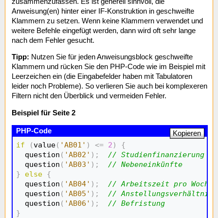
zusammenzufassen. Es ist generell sinnvoll, die
Anweisung(en) hinter einer IF-Konstruktion in geschweifte
Klammern zu setzen. Wenn keine Klammern verwendet und
weitere Befehle eingefügt werden, dann wird oft sehr lange
nach dem Fehler gesucht.
Tipp:
Nutzen Sie für jeden Anweisungsblock geschweifte
Klammern und rücken Sie den PHP-Code wie im Beispiel mit
Leerzeichen ein (die Eingabefelder haben mit Tabulatoren
leider noch Probleme). So verlieren Sie auch bei komplexeren
Filtern nicht den Überblick und vermeiden Fehler.
Beispiel für Seite 2
Kopieren
if
(
value
(
'AB01'
)
<=
2
)
{
  question
(
'AB02'
)
;
// Studienfinanzierung
  question
(
'AB03'
)
;
// Nebeneinkünfte
}
else
{
  question
(
'AB04'
)
;
// Arbeitszeit pro Woche
  question
(
'AB05'
)
;
// Anstellungsverhältnis
  question
(
'AB06'
)
;
// Befristung
}