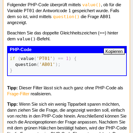
value()
Folgender PHP-Code überprüft mittels
, ob für die
PT01
1
Variable
der Antwortcode
gespeichert wurde. Falls
question()
AB01
dem so ist, wird mittels
die Frage
angezeigt.
==
Beachten Sie das doppelte Gleichheitszeichen (
) hinter
value()
dem
-Befehl.
Kopieren
if
(
value
(
'PT01'
)
==
1
)
{
  question
(
'AB01'
)
;
}
Tipp:
Dieser Filter lässt sich auch ganz ohne PHP-Code als
Frage-Filter
realisieren.
Tipp:
Wenn Sie sich ein wenig Tipparbeit sparen möchten,
dann ziehen Sie die Frage, die angezeigt werden soll, einfach
von rechts in den PHP-Code hinein. Anschließend können Sie
noch die Anzeigeoptionen der Frage anpassen. Nachdem Sie
mit dem grünen Häkchen bestätigt haben, wird der PHP-Code