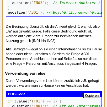
  question
(
'IN03'
)
;
// Internet-Anbieter / Se
}

question
(
'AB01'
)
;
// Beschäftigungsverhältnis
Die Bedingung überprüft, ob die Antwort gleich 1 war, ob also
„Ja“ ausgewählt wurde. Falls diese Bedingung erfüllt ist,
werden auf Seite 2 drei Fragen zur heimischen Internet-
Nutzung gestellt (IN01 bis IN03).
Alle Befragten – egal ob sie einen Internetanschluss zu Hause
haben oder nicht – erhalten außerdem die Frage AB01.
Personen ohne Anschluss sehen auf Seite 2 also nur diese
eine Frage – Personen mit Anschluss insgesamt 4 Fragen.
Verwendung von else
else
Durch Verwendung von
könnte zusätzlich z.B. gefragt
werden, warum man zu Hause keinen Anschluss hat:
Kopieren
if
(
value
(
'TF01'
)
==
1
)
{
  question
(
'IN01'
)
;
// Art des Internetanschl