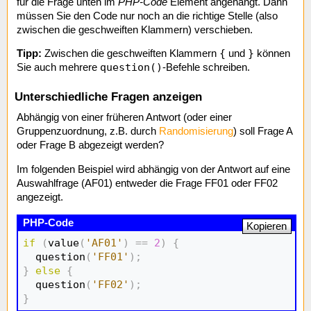
für die Frage unten im
PHP-Code
Element angehängt. Dann
müssen Sie den Code nur noch an die richtige Stelle (also
zwischen die geschweiften Klammern) verschieben.
{
}
Tipp:
Zwischen die geschweiften Klammern
und
können
question()
Sie auch mehrere
-Befehle schreiben.
Unterschiedliche Fragen anzeigen
Abhängig von einer früheren Antwort (oder einer
Gruppenzuordnung, z.B. durch
Randomisierung
) soll Frage A
oder Frage B abgezeigt werden?
Im folgenden Beispiel wird abhängig von der Antwort auf eine
Auswahlfrage (AF01) entweder die Frage FF01 oder FF02
angezeigt.
Kopieren
if
(
value
(
'AF01'
)
==
2
)
{
  question
(
'FF01'
)
;
}
else
{
  question
(
'FF02'
)
;
}