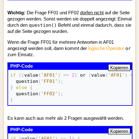
Wichtig:
Die Frage FF01 und FF02
dürfen nicht
auf die Seite
gezogen werden. Sonst werden sie doppelt angezeigt: Einmal
question()
durch den
Befehl und einmal dadurch, dass sie
auf die Seite gezogen wurden.
Wenn die Frage FF01 für mehrere Antworten in AF01
or
angezeigt werden soll, dann kommt der
logische Operator
zum Einsatz.
Kopieren
if
(
(
value
(
'AF01'
)
==
2
)
 or 
(
value
(
'AF01'
)
==
  question
(
'FF01'
)
;
}
else
{
  question
(
'FF02'
)
;
}
Es kann auch aus mehr als 2 Fragen ausgewählt werden.
Kopieren
if
(
value
(
'AF01'
)
==
1
)
{