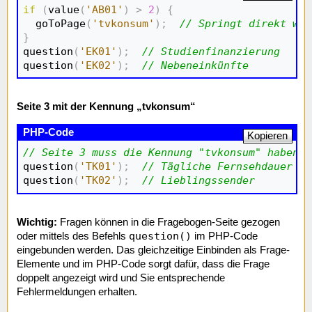
if
(
value
(
'AB01'
)
>
2
)
{
  goToPage
(
'tvkonsum'
)
;
// Springt direkt wei
}

question
(
'EK01'
)
;
// Studienfinanzierung
question
(
'EK02'
)
;
// Nebeneinkünfte
Seite 3 mit der Kennung „tvkonsum“
Kopieren
// Seite 3 muss die Kennung "tvkonsum" haben

question
(
'TK01'
)
;
// Tägliche Fernsehdauer
question
(
'TK02'
)
;
// Lieblingssender
Wichtig:
Fragen können in die Fragebogen-Seite gezogen
question()
oder mittels des Befehls
im PHP-Code
eingebunden werden. Das gleichzeitige Einbinden als Frage-
Elemente und im PHP-Code sorgt dafür, dass die Frage
doppelt angezeigt wird und Sie entsprechende
Fehlermeldungen erhalten.