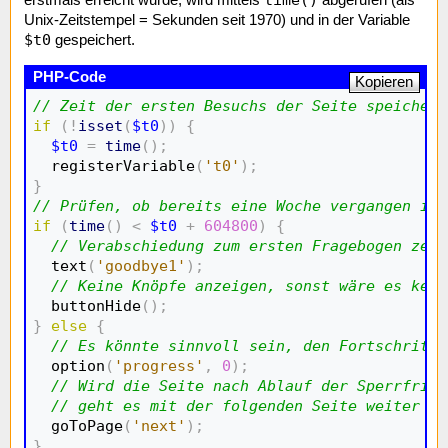
erstmals erreicht wurde, wird mittels
abgerufen (als
Unix-Zeitstempel = Sekunden seit 1970) und in der Variable
$t0
gespeichert.
Kopieren
// Zeit der ersten Besuchs der Seite speichern
if
(
!
isset
(
$t0
)
)
{
$t0
=
time
(
)
;
  registerVariable
(
't0'
)
;
}
// Prüfen, ob bereits eine Woche vergangen ist
if
(
time
(
)
<
$t0
+
604800
)
{
// Verabschiedung zum ersten Fragebogen zeig
  text
(
'goodbye1'
)
;
// Keine Knöpfe anzeigen, sonst wäre es kein
  buttonHide
(
)
;
}
else
{
// Es könnte sinnvoll sein, den Fortschritts
  option
(
'progress'
,
0
)
;
// Wird die Seite nach Ablauf der Sperrfrist
// geht es mit der folgenden Seite weiter
  goToPage
(
'next'
)
;
}