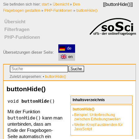
[[
buttonHide()
]]
Sie befinden sich hier:
start
»
Übersicht
»
Den
Fragebogen gestalten
»
PHP-Funktionen
»
buttonHide()
Übersicht
Filterfragen
PHP-Funktionen
de
Übersetzungen dieser Seite:
en
Suche
Zuletzt angesehen:
•
buttonHide()
buttonHide()
Inhaltsverzeichnis
void
buttonHide
()
buttonHide()
Mit der Funktion
Beispiel: Unterbrechung
buttonHide()
kann man
zwischen Erhebungswellen
unterbinden, dass am
Weiter-Knopf ausblenden für
JavaScript
Ende der Fragebogen-
Seite automatisch ein