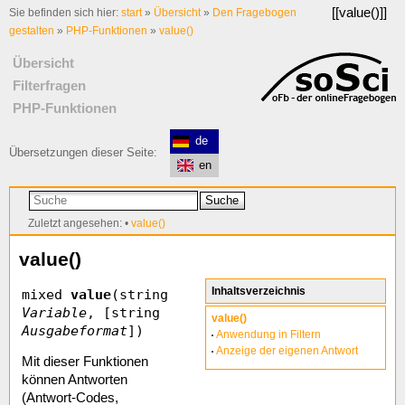
[[
value()
]]
Sie befinden sich hier:
start
»
Übersicht
»
Den Fragebogen
gestalten
»
PHP-Funktionen
»
value()
Übersicht
Filterfragen
PHP-Funktionen
de
Übersetzungen dieser Seite:
en
Suche
Zuletzt angesehen:
•
value()
value()
Inhaltsverzeichnis
mixed
value
(string
Variable
, [string
value()
Ausgabeformat
])
Anwendung in Filtern
Anzeige der eigenen Antwort
Mit dieser Funktionen
können Antworten
(Antwort-Codes,