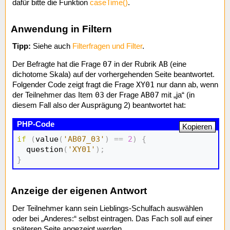
dafür bitte die Funktion
caseTime()
.
Anwendung in Filtern
Tipp:
Siehe auch
Filterfragen und Filter
.
07
AB
Der Befragte hat die Frage
in der Rubrik
(eine
dichotome Skala) auf der vorhergehenden Seite beantwortet.
XY01
Folgender Code zeigt fragt die Frage
nur dann ab, wenn
03
AB07
der Teilnehmer das Item
der Frage
mit „ja“ (in
diesem Fall also der Ausprägung 2) beantwortet hat:
Kopieren
if
(
value
(
'AB07_03'
)
==
2
)
{
  question
(
'XY01'
)
;
}
Anzeige der eigenen Antwort
Der Teilnehmer kann sein Lieblings-Schulfach auswählen
oder bei „Anderes:“ selbst eintragen. Das Fach soll auf einer
späteren Seite angezeigt werden.