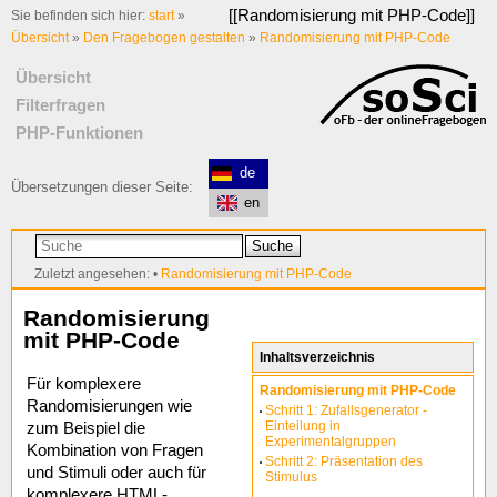
[[
Randomisierung mit PHP-Code
]]
Sie befinden sich hier:
start
»
Übersicht
»
Den Fragebogen gestalten
»
Randomisierung mit PHP-Code
Übersicht
Filterfragen
PHP-Funktionen
de
Übersetzungen dieser Seite:
en
Suche
Zuletzt angesehen:
•
Randomisierung mit PHP-Code
Randomisierung
mit PHP-Code
Inhaltsverzeichnis
Für komplexere
Randomisierung mit PHP-Code
Randomisierungen wie
Schritt 1: Zufallsgenerator -
Einteilung in
zum Beispiel die
Experimentalgruppen
Kombination von Fragen
Schritt 2: Präsentation des
und Stimuli oder auch für
Stimulus
komplexere
HTML
-