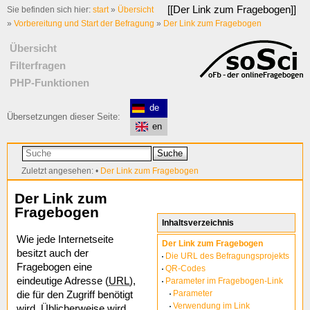
[[
Der Link zum Fragebogen
]]
Sie befinden sich hier:
start
»
Übersicht
»
Vorbereitung und Start der Befragung
»
Der Link zum Fragebogen
Übersicht
Filterfragen
PHP-Funktionen
de
Übersetzungen dieser Seite:
en
Suche
Zuletzt angesehen:
•
Der Link zum Fragebogen
Der Link zum
Fragebogen
Inhaltsverzeichnis
Wie jede Internetseite
Der Link zum Fragebogen
besitzt auch der
Die URL des Befragungsprojekts
Fragebogen eine
QR-Codes
eindeutige Adresse (
URL
),
Parameter im Fragebogen-Link
Parameter
die für den Zugriff benötigt
Verwendung im Link
wird. Üblicherweise wird