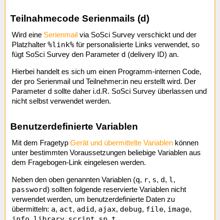
Teilnahmecode Serienmails (d)
Wird eine
Serienmail
via SoSci Survey verschickt und der
%link%
Platzhalter
für personalisierte Links verwendet, so
d
fügt SoSci Survey den Parameter
(delivery ID) an.
Hierbei handelt es sich um einen Programm-internen Code,
der pro Serienmail und Teilnehmer:in neu erstellt wird. Der
d
Parameter
sollte daher i.d.R. SoSci Survey überlassen und
nicht selbst verwendet werden.
Benutzerdefinierte Variablen
Mit dem Fragetyp
Gerät und übermittelte Variablen
können
unter bestimmten Voraussetzungen beliebige Variablen aus
dem Fragebogen-Link eingelesen werden.
q
r
s
d
l
Neben den oben genannten Variablen (
,
,
,
,
,
password
) sollten folgende reservierte Variablen nicht
verwendet werden, um benutzerdefinierte Daten zu
a
act
adid
ajax
debug
file
image
übermitteln:
,
,
,
,
,
,
,
info
library
script
sp
t
,
,
,
,