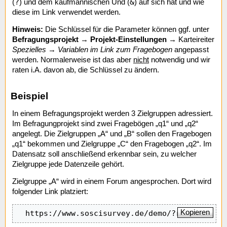
?
&
(
) und dem kaufmännischen Und (
) auf sich hat und wie
diese im Link verwendet werden.
Hinweis:
Die Schlüssel für die Parameter können ggf. unter
Befragungsprojekt
→
Projekt-Einstellungen
→ Karteireiter
Spezielles
→
Variablen im Link zum Fragebogen
angepasst
werden. Normalerweise ist das aber
nicht
notwendig und wir
raten i.A. davon ab, die Schlüssel zu ändern.
Beispiel
In einem Befragungsprojekt werden 3 Zielgruppen adressiert.
Im Befragungprojekt sind zwei Fragebögen „q1“ und „q2“
angelegt. Die Zielgruppen „A“ und „B“ sollen den Fragebogen
„q1“ bekommen und Zielgruppe „C“ den Fragebogen „q2“. Im
Datensatz soll anschließend erkennbar sein, zu welcher
Zielgruppe jede Datenzeile gehört.
Zielgruppe „A“ wird in einem Forum angesprochen. Dort wird
folgender Link platziert:
Kopieren
  https://www.soscisurvey.de/demo/?r=A&q=q1