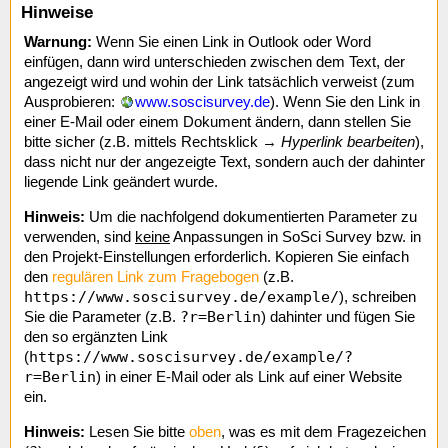
Hinweise
Warnung:
Wenn Sie einen Link in Outlook oder Word
einfügen, dann wird unterschieden zwischen dem Text, der
angezeigt wird und wohin der Link tatsächlich verweist (zum
Ausprobieren:
www.soscisurvey.de
). Wenn Sie den Link in
einer E-Mail oder einem Dokument ändern, dann stellen Sie
bitte sicher (z.B. mittels Rechtsklick →
Hyperlink bearbeiten
),
dass nicht nur der angezeigte Text, sondern auch der dahinter
liegende Link geändert wurde.
Hinweis:
Um die nachfolgend dokumentierten Parameter zu
verwenden, sind
keine
Anpassungen in SoSci Survey bzw. in
den Projekt-Einstellungen erforderlich. Kopieren Sie einfach
den
regulären Link zum Fragebogen
(z.B.
https://www.soscisurvey.de/example/
), schreiben
?r=Berlin
Sie die Parameter (z.B.
) dahinter und fügen Sie
den so ergänzten Link
https://www.soscisurvey.de/example/?
(
r=Berlin
) in einer E-Mail oder als Link auf einer Website
ein.
Hinweis:
Lesen Sie bitte
oben
, was es mit dem Fragezeichen