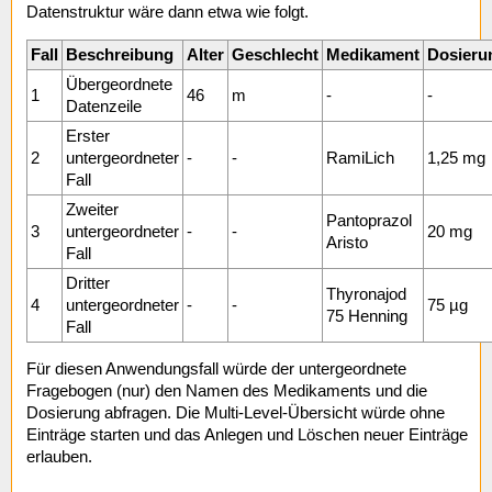
Datenstruktur wäre dann etwa wie folgt.
Fall
Beschreibung
Alter
Geschlecht
Medikament
Dosieru
Übergeordnete
1
46
m
-
-
Datenzeile
Erster
2
untergeordneter
-
-
RamiLich
1,25 mg
Fall
Zweiter
Pantoprazol
3
untergeordneter
-
-
20 mg
Aristo
Fall
Dritter
Thyronajod
4
untergeordneter
-
-
75 µg
75 Henning
Fall
Für diesen Anwendungsfall würde der untergeordnete
Fragebogen (nur) den Namen des Medikaments und die
Dosierung abfragen. Die Multi-Level-Übersicht würde ohne
Einträge starten und das Anlegen und Löschen neuer Einträge
erlauben.