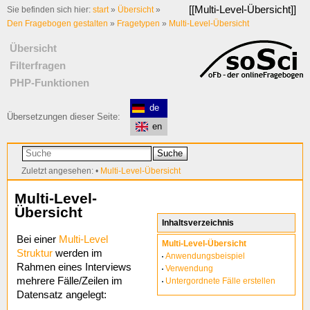
[[
Multi-Level-Übersicht
]]
Sie befinden sich hier:
start
»
Übersicht
»
Den Fragebogen gestalten
»
Fragetypen
»
Multi-Level-Übersicht
Übersicht
Filterfragen
PHP-Funktionen
de
Übersetzungen dieser Seite:
en
Suche
Zuletzt angesehen:
•
Multi-Level-Übersicht
Multi-Level-
Übersicht
Inhaltsverzeichnis
Bei einer
Multi-Level
Multi-Level-Übersicht
Struktur
werden im
Anwendungsbeispiel
Rahmen eines Interviews
Verwendung
mehrere Fälle/Zeilen im
Untergordnete Fälle erstellen
Datensatz angelegt: