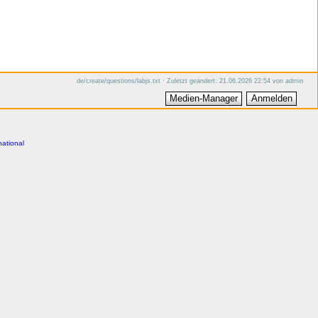
de/create/questions/labjs.txt
· Zuletzt geändert:
21.06.2026 22:54
von
admin
Medien-Manager
Anmelden
national