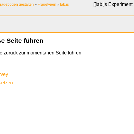
[[
lab.js Experiment 
ragebogen gestalten
»
Fragetypen
»
lab.js
se Seite führen
che zurück zur momentanen Seite führen.
rvey
setzen