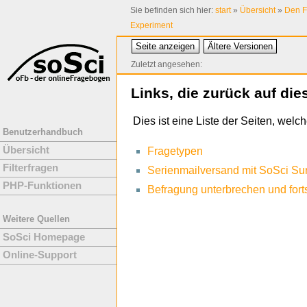
Sie befinden sich hier:
start
»
Übersicht
»
Den F
Experiment
Seite anzeigen
Ältere Versionen
Zuletzt angesehen:
Links, die zurück auf die
Dies ist eine Liste der Seiten, wel
Benutzerhandbuch
Übersicht
Fragetypen
Filterfragen
Serienmailversand mit SoSci Su
PHP-Funktionen
Befragung unterbrechen und fort
Weitere Quellen
SoSci Homepage
Online-Support