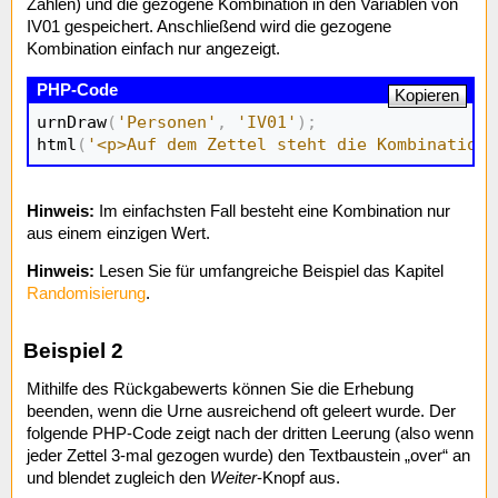
Zahlen) und die gezogene Kombination in den Variablen von
IV01 gespeichert. Anschließend wird die gezogene
Kombination einfach nur angezeigt.
Kopieren
urnDraw
(
'Personen'
,
'IV01'
)
;
html
(
'<p>Auf dem Zettel steht die Kombination 
Hinweis:
Im einfachsten Fall besteht eine Kombination nur
aus einem einzigen Wert.
Hinweis:
Lesen Sie für umfangreiche Beispiel das Kapitel
Randomisierung
.
Beispiel 2
Mithilfe des Rückgabewerts können Sie die Erhebung
beenden, wenn die Urne ausreichend oft geleert wurde. Der
folgende PHP-Code zeigt nach der dritten Leerung (also wenn
jeder Zettel 3-mal gezogen wurde) den Textbaustein „over“ an
und blendet zugleich den
Weiter
-Knopf aus.