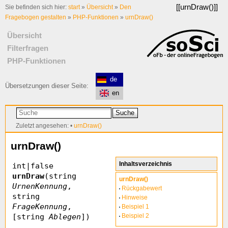
[[
urnDraw()
]]
Sie befinden sich hier:
start
»
Übersicht
»
Den
Fragebogen gestalten
»
PHP-Funktionen
»
urnDraw()
Übersicht
Filterfragen
PHP-Funktionen
de
Übersetzungen dieser Seite:
en
Suche
Zuletzt angesehen:
•
urnDraw()
urnDraw()
Inhaltsverzeichnis
int|false
urnDraw
(string
urnDraw()
UrnenKennung
,
Rückgabewert
string
Hinweise
FrageKennung
,
Beispiel 1
[string
Ablegen
])
Beispiel 2