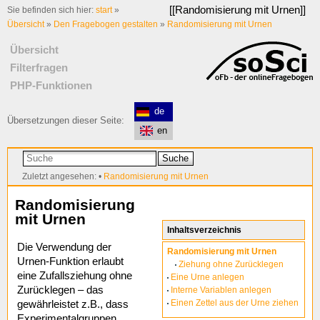
[[
Randomisierung mit Urnen
]]
Sie befinden sich hier:
start
»
Übersicht
»
Den Fragebogen gestalten
»
Randomisierung mit Urnen
Übersicht
Filterfragen
PHP-Funktionen
de
Übersetzungen dieser Seite:
en
Suche
Zuletzt angesehen:
•
Randomisierung mit Urnen
Randomisierung
mit Urnen
Inhaltsverzeichnis
Die Verwendung der
Randomisierung mit Urnen
Urnen-Funktion erlaubt
Ziehung ohne Zurücklegen
eine Zufallsziehung ohne
Eine Urne anlegen
Zurücklegen – das
Interne Variablen anlegen
Einen Zettel aus der Urne ziehen
gewährleistet z.B., dass
Experimentalgruppen