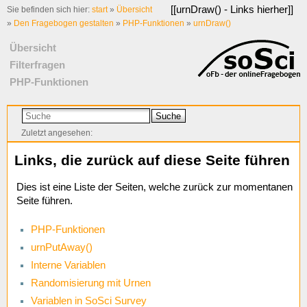
[[
urnDraw() - Links hierher
]]
Sie befinden sich hier:
start
»
Übersicht
»
Den Fragebogen gestalten
»
PHP-Funktionen
»
urnDraw()
Übersicht
Filterfragen
PHP-Funktionen
Suche
Zuletzt angesehen:
Links, die zurück auf diese Seite führen
Dies ist eine Liste der Seiten, welche zurück zur momentanen
Seite führen.
PHP-Funktionen
urnPutAway()
Interne Variablen
Randomisierung mit Urnen
Variablen in SoSci Survey