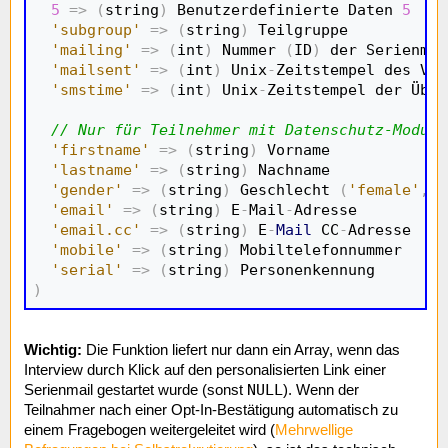
5
=>
(
string
)
 Benutzerdefinierte Daten 
5
'subgroup'
=>
(
string
)
 Teilgruppe

'mailing'
=>
(
int
)
 Nummer 
(
ID
)
 der Serienmai
'mailsent'
=>
(
int
)
 Unix
-
Zeitstempel des Ver
'smstime'
=>
(
int
)
 Unix
-
Zeitstempel der Über
// Nur für Teilnehmer mit Datenschutz-Modus 
'firstname'
=>
(
string
)
 Vorname

'lastname'
=>
(
string
)
 Nachname

'gender'
=>
(
string
)
 Geschlecht 
(
'female'
,
'
'email'
=>
(
string
)
 E
-
Mail
-
Adresse

'email.cc'
=>
(
string
)
 E
-
Mail
 CC
-
Adresse

'mobile'
=>
(
string
)
 Mobiltelefonnummer

'serial'
=>
(
string
)
)
Wichtig:
Die Funktion liefert nur dann ein Array, wenn das
Interview durch Klick auf den personalisierten Link einer
NULL
Serienmail gestartet wurde (sonst
). Wenn der
Teilnahmer nach einer Opt-In-Bestätigung automatisch zu
einem Fragebogen weitergeleitet wird (
Mehrwellige