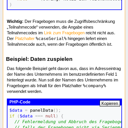
)
Wichtig:
Der Fragebogen muss die Zugriffsbeschränkung
„Teilnahmecode“ verwenden, die Angabe eines
Teilnahmecodes im
Link zum Fragebogen
reicht nicht aus.
%caseSerial%
Der
Platzhalter
hingegen liefert einen
Teilnahmecode auch, wenn der Fragebogen öffentlich ist.
Beispiel: Daten zuspielen
Das folgende Beispiel geht davon aus, dass im Adresseintrag
der Name des Unternehmens im benutzerdefinierten Feld 1
hinterlegt wurde. Nun soll der Namen des Unternehmens im
%company%
Fragebogen als Inhalt für den Platzhalter
verwendet werden.
Kopieren
$data
=
 panelData
(
)
;
if
(
$data
===
null
)
{
// Fehlermeldung und Abbruch des Fragebogens
// falls der Fragebogen nicht via Serienmail