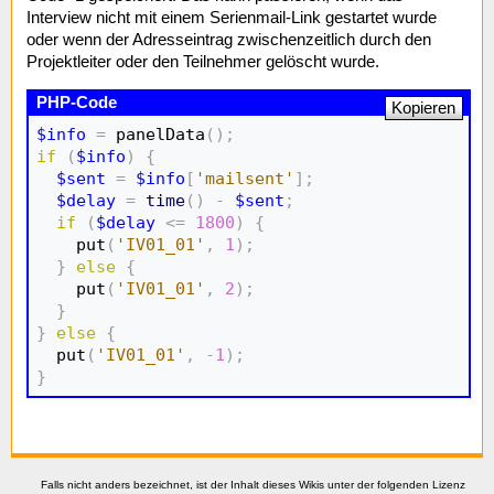
Interview nicht mit einem Serienmail-Link gestartet wurde
oder wenn der Adresseintrag zwischenzeitlich durch den
Projektleiter oder den Teilnehmer gelöscht wurde.
Kopieren
$info
=
 panelData
(
)
;
if
(
$info
)
{
$sent
=
$info
[
'mailsent'
]
;
$delay
=
time
(
)
-
$sent
;
if
(
$delay
<=
1800
)
{
    put
(
'IV01_01'
,
1
)
;
}
else
{
    put
(
'IV01_01'
,
2
)
;
}
}
else
{
  put
(
'IV01_01'
,
-
1
)
;
}
Falls nicht anders bezeichnet, ist der Inhalt dieses Wikis unter der folgenden Lizenz