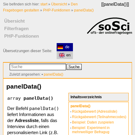
[[
panelData()
]]
Sie befinden sich hier:
start
»
Übersicht
»
Den
Fragebogen gestalten
»
PHP-Funktionen
»
panelData()
Übersicht
Filterfragen
PHP-Funktionen
de
Übersetzungen dieser Seite:
en
Suche
Zuletzt angesehen:
•
panelData()
panelData()
Inhaltsverzeichnis
array
panelData()
panelData()
panelData()
Der Befehl
Rückgabewert (Adressliste)
liefert Informationen aus
Rückgabewert (Teilnahmecodes)
der
Adressliste
, falls das
Beispiel: Daten zuspielen
Interview durch einen
Beispiel: Experiment in
mehrwelliger Befragug
personalisierten Link (z.B.