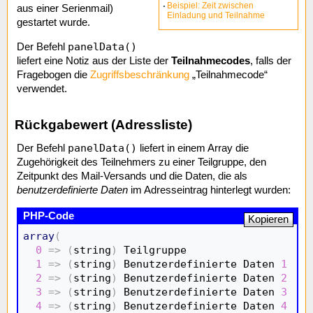
Beispiel: Zeit zwischen
aus einer Serienmail)
Einladung und Teilnahme
gestartet wurde.
panelData()
Der Befehl
liefert eine Notiz aus der Liste der
Teilnahmecodes
, falls der
Fragebogen die
Zugriffsbeschränkung
„Teilnahmecode“
verwendet.
Rückgabewert (Adressliste)
panelData()
Der Befehl
liefert in einem Array die
Zugehörigkeit des Teilnehmers zu einer Teilgruppe, den
Zeitpunkt des Mail-Versands und die Daten, die als
benutzerdefinierte Daten
im Adresseintrag hinterlegt wurden:
Kopieren
array
(
0
=>
(
string
)
 Teilgruppe

1
=>
(
string
)
 Benutzerdefinierte Daten 
1
2
=>
(
string
)
 Benutzerdefinierte Daten 
2
3
=>
(
string
)
 Benutzerdefinierte Daten 
3
4
=>
(
string
)
 Benutzerdefinierte Daten 
4