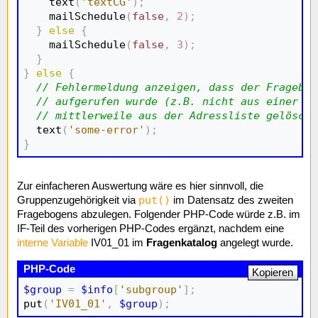
    text
(
'textCG'
)
;
    mailSchedule
(
false
,
2
)
;
}
else
{
    mailSchedule
(
false
,
3
)
;
}
}
else
{
// Fehlermeldung anzeigen, dass der Fragebog
// aufgerufen wurde (z.B. nicht aus einer Se
// mittlerweile aus der Adressliste gelöscht
  text
(
'some-error'
)
;
}
Zur einfacheren Auswertung wäre es hier sinnvoll, die
put()
Gruppenzugehörigkeit via
im Datensatz des zweiten
Fragebogens abzulegen. Folgender PHP-Code würde z.B. im
IF-Teil des vorherigen PHP-Codes ergänzt, nachdem eine
interne Variable
IV01_01 im
Fragenkatalog
angelegt wurde.
Kopieren
$group
=
$info
[
'subgroup'
]
;
put
(
'IV01_01'
,
$group
)
;