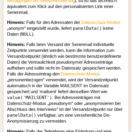
Befragungen bei Selbstrekrutierung
), so ist das technisch
äquivalent zum Klick auf den personalisierten Link einer
Serienmail.
Hinweis:
Falls für den Adressaten der
Datenschutz-Modus
panelData()
„anonym“ eingestellt wurde, liefert
keine
NULL
Daten (
).
Hinweis:
Falls beim Versand der Serienmail individuelle
Zeitpunkte verwendet werden, kann die Information zum
Versandzeitpunkt (ähnlich wie bestimmte benutzerdefinierte
Daten) die Vertraulichkeit pseudonymer Adresseinträge
aufheben und sollte nicht im Datensatz gespeichert werden.
Falls der Adresseintrag den
Datenschutz-Modus
„personenbezogen“ verwendet, wird der Versandzeitpunkt
automatisch in der Variable MAILSENT im Datensatz
gespeichert und 'mailsent' liefert denselben Wert wie
value('MAILSENT')
. Bei Adresseinträgen mit
Datenschutz-Modus „pseudonym“ oder „anonymisieren bei
Abschluss des Interviews“ ist der Versandzeitpunkt nur über
panelData()
verfügbar, um eine versehentliche De-
Anonymisierung zu vermeiden.
Hinweis:
Falls der Teilnehmer eine Einladung und eine