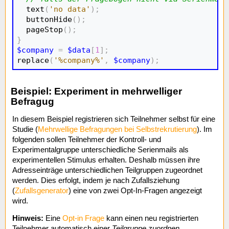
  text
(
'no data'
)
;
  buttonHide
(
)
;
  pageStop
(
)
;
}
$company
=
$data
[
1
]
;
replace
(
'%company%'
,
$company
)
;
Beispiel: Experiment in mehrwelliger
Befragug
In diesem Beispiel registrieren sich Teilnehmer selbst für eine
Studie (
Mehrwellige Befragungen bei Selbstrekrutierung
). Im
folgenden sollen Teilnehmer der Kontroll- und
Experimentalgruppe unterschiedliche Serienmails als
experimentellen Stimulus erhalten. Deshalb müssen ihre
Adresseinträge unterschiedlichen Teilgruppen zugeordnet
werden. Dies erfolgt, indem je nach Zufallsziehung
(
Zufallsgenerator
) eine von zwei Opt-In-Fragen angezeigt
wird.
Hinweis:
Eine
Opt-in Frage
kann einen neu registrierten
Teilnehmer automatisch einer
Teilgruppe zuordnen
.