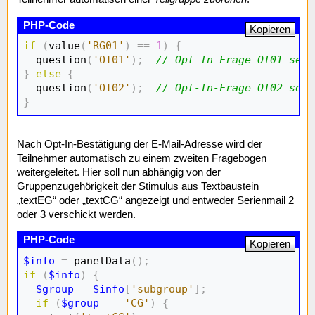
Kopieren
if
(
value
(
'RG01'
)
==
1
)
{
  question
(
'OI01'
)
;
// Opt-In-Frage OI01 setz
}
else
{
  question
(
'OI02'
)
;
// Opt-In-Frage OI02 setz
}
Nach Opt-In-Bestätigung der E-Mail-Adresse wird der
Teilnehmer automatisch zu einem zweiten Fragebogen
weitergeleitet. Hier soll nun abhängig von der
Gruppenzugehörigkeit der Stimulus aus Textbaustein
„textEG“ oder „textCG“ angezeigt und entweder Serienmail 2
oder 3 verschickt werden.
Kopieren
$info
=
 panelData
(
)
;
if
(
$info
)
{
$group
=
$info
[
'subgroup'
]
;
if
(
$group
==
'CG'
)
{