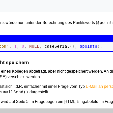
$point
ens würde nun unter der Berechnung des Punktswerts (
com'
,
1
,
0
,
NULL
,
 caseSerial
(
)
,
$points
)
;
cht speichern
e eines Kollegen abgefragt, aber nicht gespeichert werden. An d
SE) verschickt werden.
t sich i.d.R. einfacher mit einer Frage vom Typ
E-Mail an pers
mailSend()
ls
dargestellt.
 wird auf Seite 5 im Fragebogen ein
HTML
-Eingabefeld im Frag