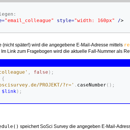
egen:

e
=
"email_colleague"
style
=
"width: 160px"
/
>
re
 (nicht später!) wird die angegebene E-Mail-Adresse mittels
. Im Link zum Fragebogen wird die aktuelle Fall-Nummer als R
colleague'
,
false
)
;
{
oscisurvey.de/PROJEKT/?r='
.
caseNumber
(
)
;
$link
)
;
edule()
speichert SoSci Survey die angegeben E-Mail-Adress