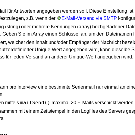
Mail für Antworten angegeben werden soll. Diese Einstellung is
festzulegen, z.B. wenn der
E-Mail-Versand via SMTP
konfiguri
g (string) oder mehrere Kennungen (array) hochgeladener Date
. Geben Sie im Array einen Schlüssel an, um den Dateinamen f
ert, welcher den Inhalt und/oder Empänger der Nachricht beze
nutzerdefinierter Unique-Wert angegeben wird, kann dieselbe S
ass für jeden Versand an anderer Unique-Wert angegeben wird.
ann pro Interview eine bestimmte Serienmail nur einmal an ein
n.
mailSend()
en mittels
maximal 20 E-Mails verschickt werden.
mmen mit einem Zeitstempel in den Logfiles des Servers gespe
rs.
ung