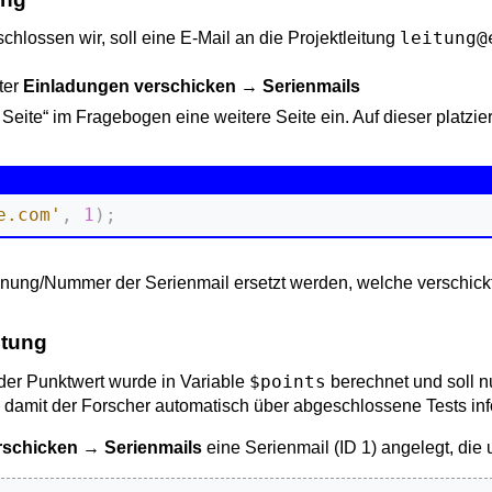
leitung@
hlossen wir, soll eine E-Mail an die Projektleitung
ter
Einladungen verschicken
→
Serienmails
n Seite“ im Fragebogen eine weitere Seite ein. Auf dieser platz
e.com'
,
1
)
;
nung/Nummer der Serienmail ersetzt werden, welche verschickt
itung
$points
, der Punktwert wurde in Variable
berechnet und soll 
 damit der Forscher automatisch über abgeschlossene Tests info
rschicken
→
Serienmails
eine Serienmail (ID 1) angelegt, die u