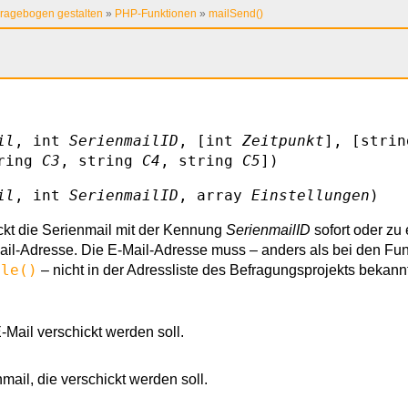
ragebogen gestalten
»
PHP-Funktionen
»
mailSend()
il
, int
SerienmailID
, [int
Zeitpunkt
], [stri
tring
C3
, string
C4
, string
C5
])
il
, int
SerienmailID
, array
Einstellungen
)
ckt die Serienmail mit der Kennung
SerienmailID
sofort oder zu 
ail-Adresse. Die E-Mail-Adresse muss – anders als bei den Fu
ule()
– nicht in der Adressliste des Befragungsprojekts bekannt
-Mail verschickt werden soll.
il, die verschickt werden soll.