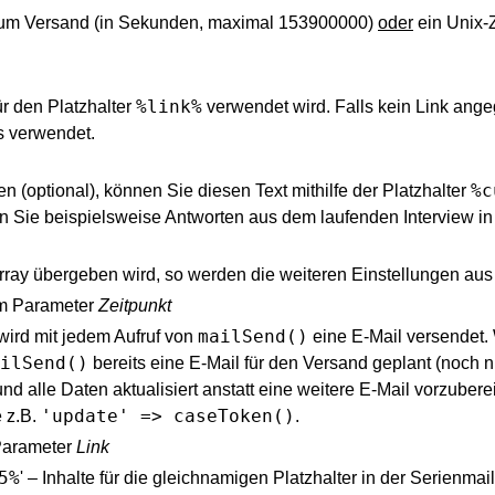
zum Versand (in Sekunden, maximal 153900000)
oder
ein Unix-Z
%link%
ür den Platzhalter
verwendet wird. Falls kein Link ange
s verwendet.
%c
 (optional), können Sie diesen Text mithilfe der Platzhalter
 Sie beispielsweise Antworten aus dem laufenden Interview in
Array übergeben wird, so werden die weiteren Einstellungen a
em Parameter
Zeitpunkt
mailSend()
ird mit jedem Aufruf von
eine E-Mail versendet. 
ilSend()
bereits eine E-Mail für den Versand geplant (noch n
d alle Daten aktualisiert anstatt eine weitere E-Mail vorzubere
'update' => caseToken()
 z.B.
.
Parameter
Link
5%
' – Inhalte für die gleichnamigen Platzhalter in der Serienmail