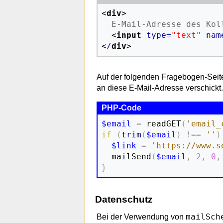
<
div
>

  E-Mail-Adresse des Koll
<
input
type
=
"text"
nam
<
/
div
>
Auf der folgenden Fragebogen-Seite
an diese E-Mail-Adresse verschickt
$email
=
 readGET
(
'email_
if
(
trim
(
$email
)
!==
''
)
$link
=
'https://www.s
  mailSend
(
$email
,
2
,
0
,
}
Datenschutz
mailSch
Bei der Verwendung von