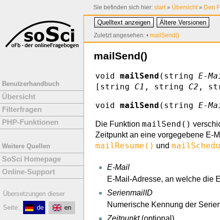
Sie befinden sich hier:
start
»
Übersicht
»
Den F
Quelltext anzeigen
Ältere Versionen
Zuletzt angesehen:
•
mailSend()
mailSend()
void
mailSend
(string
E-Ma
Benutzerhandbuch
[string
C1
, string
C2
, s
Übersicht
void
mailSend
(string
E-Ma
Filterfragen
PHP-Funktionen
mailSend()
Die Funktion
verschi
Zeitpunkt an eine vorgegebene E-M
mailResume()
mailSched
und
Weitere Quellen
SoSci Homepage
E-Mail
Online-Support
E-Mail-Adresse, an welche die E
SerienmailID
Übersetzungen dieser
Numerische Kennung der Serienma
Seite:
de
en
Zeitpunkt
(optional)