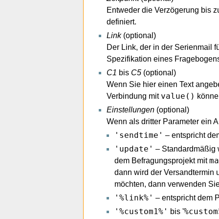
Entweder die Verzögerung bis 
definiert.
Link
(optional)
Der Link, der in der Serienmail f
Spezifikation eines Fragebogen
C1
bis
C5
(optional)
Wenn Sie hier einen Text angeben
value()
Verbindung mit
können
Einstellungen
(optional)
Wenn als dritter Parameter ein 
'sendtime'
– entspricht d
'update'
– Standardmäßig w
ma
dem Befragungsprojekt mit
dann wird der Versandtermin un
möchten, dann verwenden Sie
'%link%'
– entspricht dem 
'%custom1%'
%custom
bis '