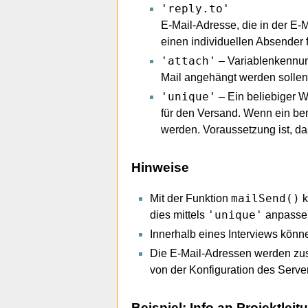
'reply.to'
E-Mail-Adresse, die in der E-
einen individuellen Absender 
'attach'
– Variablenkennun
Mail angehängt werden sollen
'unique'
– Ein beliebiger W
für den Versand. Wenn ein be
werden. Voraussetzung ist, d
Hinweise
mailSend()
Mit der Funktion
k
'unique'
dies mittels
anpasse
Innerhalb eines Interviews könn
Die E-Mail-Adressen werden zusa
von der Konfiguration des Serve
Beispiel: Info an Projektleit