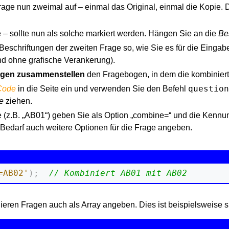
rage nun zweimal auf – einmal das Original, einmal die Kopie. 
e – sollte nun als solche markiert werden. Hängen Sie an die
Be
Beschriftungen der zweiten Frage so, wie Sie es für die Eingab
nd ohne grafische Verankerung).
gen zusammenstellen
den Fragebogen, in dem die kombiniert
question
Code
in die Seite ein und verwenden Sie den Befehl
e
ziehen.
(z.B. „AB01“) geben Sie als Option „combine=“ und die Kennun
Bedarf auch weitere Optionen für die Frage angeben.
=AB02'
)
;
// Kombiniert AB01 mit AB02
eren Fragen auch als Array angeben. Dies ist beispielsweise si