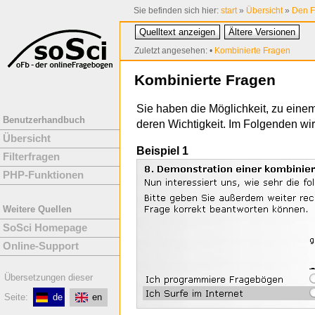
Sie befinden sich hier:
start
»
Übersicht
»
Den F
Quelltext anzeigen
Ältere Versionen
Zuletzt angesehen:
•
Kombinierte Fragen
Kombinierte Fragen
Sie haben die Möglichkeit, zu eine
Benutzerhandbuch
deren Wichtigkeit. Im Folgenden wi
Übersicht
Beispiel 1
Filterfragen
PHP-Funktionen
Weitere Quellen
SoSci Homepage
Online-Support
Übersetzungen dieser
Seite:
de
en