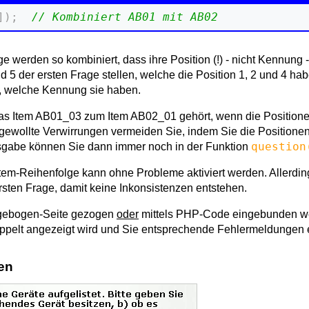
]
)
;
// Kombiniert AB01 mit AB02
e werden so kombiniert, dass ihre Position (!) - nicht Kennung -
d 5 der ersten Frage stellen, welche die Position 1, 2 und 4 hab
n, welche Kennung sie haben.
as Item AB01_03 zum Item AB02_01 gehört, wenn die Positionen 
ewollte Verwirrungen vermeiden Sie, indem Sie die Positionen
question
sgabe können Sie dann immer noch in der Funktion
em-Reihenfolge kann ohne Probleme aktiviert werden. Allerdings
ersten Frage, damit keine Inkonsistenzen entstehen.
agebogen-Seite gezogen
oder
mittels PHP-Code eingebunden wer
oppelt angezeigt wird und Sie entsprechende Fehlermeldungen e
en