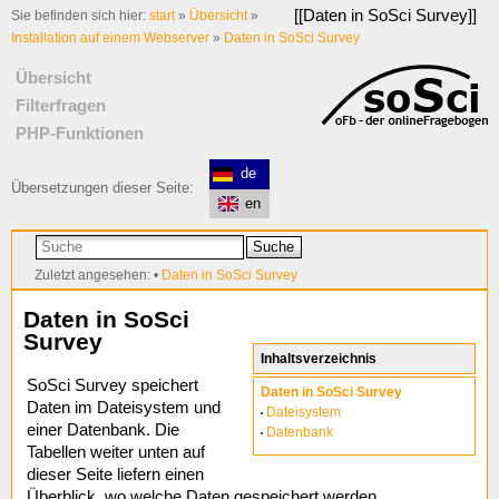
[[
Daten in SoSci Survey
]]
Sie befinden sich hier:
start
»
Übersicht
»
Installation auf einem Webserver
»
Daten in SoSci Survey
Übersicht
Filterfragen
PHP-Funktionen
de
Übersetzungen dieser Seite:
en
Suche
Zuletzt angesehen:
•
Daten in SoSci Survey
Daten in SoSci
Survey
Inhaltsverzeichnis
SoSci Survey speichert
Daten in SoSci Survey
Daten im Dateisystem und
Dateisystem
einer Datenbank. Die
Datenbank
Tabellen weiter unten auf
dieser Seite liefern einen
Überblick, wo welche Daten gespeichert werden.