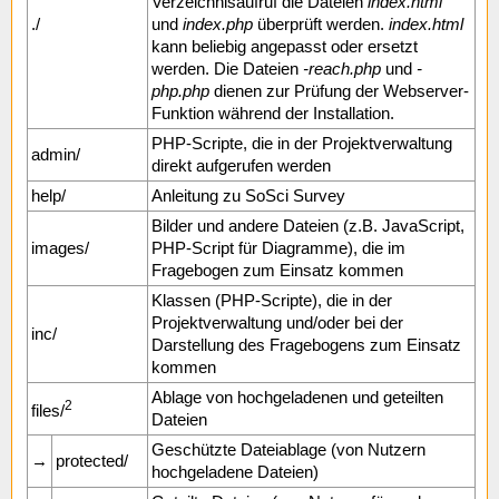
Verzeichnisaufruf die Dateien
index.html
./
und
index.php
überprüft werden.
index.html
kann beliebig angepasst oder ersetzt
werden. Die Dateien
-reach.php
und
-
php.php
dienen zur Prüfung der Webserver-
Funktion während der Installation.
PHP-Scripte, die in der Projektverwaltung
admin/
direkt aufgerufen werden
help/
Anleitung zu SoSci Survey
Bilder und andere Dateien (z.B. JavaScript,
images/
PHP-Script für Diagramme), die im
Fragebogen zum Einsatz kommen
Klassen (PHP-Scripte), die in der
Projektverwaltung und/oder bei der
inc/
Darstellung des Fragebogens zum Einsatz
kommen
Ablage von hochgeladenen und geteilten
2
files/
Dateien
Geschützte Dateiablage (von Nutzern
→
protected/
hochgeladene Dateien)