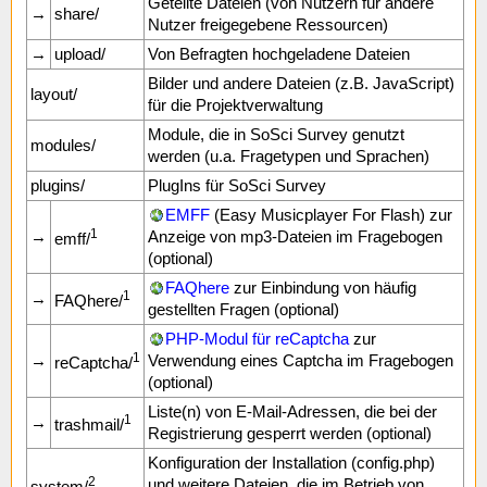
Geteilte Dateien (von Nutzern für andere
→
share/
Nutzer freigegebene Ressourcen)
→
upload/
Von Befragten hochgeladene Dateien
Bilder und andere Dateien (z.B. JavaScript)
layout/
für die Projektverwaltung
Module, die in SoSci Survey genutzt
modules/
werden (u.a. Fragetypen und Sprachen)
plugins/
PlugIns für SoSci Survey
EMFF
(Easy Musicplayer For Flash) zur
1
→
Anzeige von mp3-Dateien im Fragebogen
emff/
(optional)
FAQhere
zur Einbindung von häufig
1
→
FAQhere/
gestellten Fragen (optional)
PHP-Modul für reCaptcha
zur
1
→
Verwendung eines Captcha im Fragebogen
reCaptcha/
(optional)
Liste(n) von E-Mail-Adressen, die bei der
1
→
trashmail/
Registrierung gesperrt werden (optional)
Konfiguration der Installation (config.php)
2
und weitere Dateien, die im Betrieb von
system/