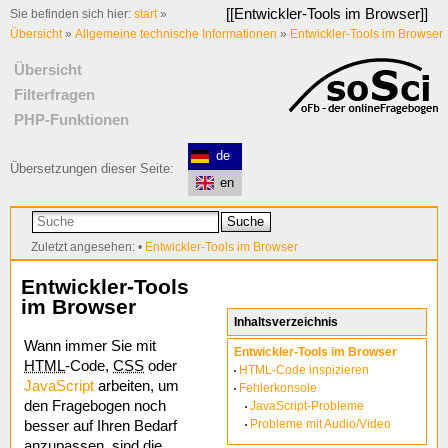
[[
Entwickler-Tools im Browser
]]
Sie befinden sich hier:
start
»
Übersicht
»
Allgemeine technische Informationen
»
Entwickler-Tools im Browser
Übersicht
Filterfragen
PHP-Funktionen
de
Übersetzungen dieser Seite:
en
Suche
Zuletzt angesehen:
•
Entwickler-Tools im Browser
Entwickler-Tools
im Browser
Inhaltsverzeichnis
Wann immer Sie mit
Entwickler-Tools im Browser
HTML
-Code,
CSS
oder
HTML-Code inspizieren
JavaScript
arbeiten, um
Fehlerkonsole
den Fragebogen noch
JavaScript-Probleme
Probleme mit Audio/Video
besser auf Ihren Bedarf
anzupassen, sind die