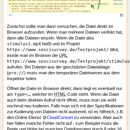
Zunächst sollte man dann versuchen, die Datei direkt im
Browser aufzurufen. Wenn man mehrere Dateien verlinkt hat,
dann alle Dateien einzeln. Wenn die Datei also
stimulus1.mp4
heißt und im Projekt
https://www.soscisurvey.de/Testprojekt/
läfut,
würde man im Browser die
URL
https://www.soscisurvey.de/Testprojekt/stimulus
aufrufen. Bei Dateien aus der geschützten Dateiablage
pro://
(
) muss man den temporären Dateinamen aus dem
Inspektor holen.
Öffnet die Datei im Browser direkt, dann liegt es eventuell nur
type=…
am
, welcher im
HTML
-Code steht. Wenn die Datei
auch beim direkten Aufruf nicht öffnet, muss man sie wohl
nochmal neu kodieren. Falls man sich mit den Spezifikationen
zur Kodierung von Dateien nicht auskennt, ist es hilfreich, z.B.
den Online-Dienst
CloudConvert
zu verwenden. Aber auch
hier fallen manche Fehler nicht auf - zum Beispiel muss die
Breite und Höhe bei manchen Dateiformaten durch 8 oder 16