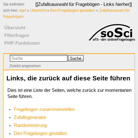
[[
Zufallsauswahl für Fragebögen - Links hierher
]]
Sie befinden
sich hier:
start
»
Übersicht
»
Den Fragebogen gestalten
»
Zufallsauswahl für
Fragebögen
Übersicht
Filterfragen
PHP-Funktionen
Suche
Zuletzt angesehen:
Links, die zurück auf diese Seite führen
Dies ist eine Liste der Seiten, welche zurück zur momentanen
Seite führen.
Fragebogen zusammenstellen
Zufallsgenerator
Randomisierung
Den Fragebogen gestalten