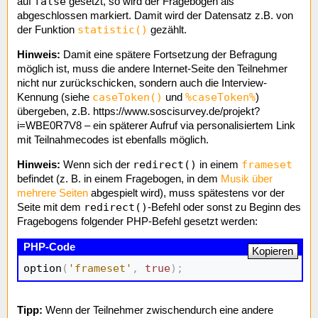
false
auf
gesetzt, so wird der Fragebogen als
abgeschlossen markiert. Damit wird der Datensatz z.B. von
statistic()
der Funktion
gezählt.
Hinweis:
Damit eine spätere Fortsetzung der Befragung
möglich ist, muss die andere Internet-Seite den Teilnehmer
nicht nur zurückschicken, sondern auch die Interview-
caseToken()
%caseToken%
Kennung (siehe
und
)
übergeben, z.B. https://www.soscisurvey.de/projekt?
i=WBE0R7V8 – ein späterer Aufruf via personalisiertem Link
mit Teilnahmecodes ist ebenfalls möglich.
redirect()
frameset
Hinweis:
Wenn sich der
in einem
befindet (z. B. in einem Fragebogen, in dem
Musik über
mehrere Seiten
abgespielt wird), muss spätestens vor der
redirect()
Seite mit dem
-Befehl oder sonst zu Beginn des
Fragebogens folgender PHP-Befehl gesetzt werden:
Kopieren
option
(
'frameset'
,
true
)
;
Tipp:
Wenn der Teilnehmer zwischendurch eine andere