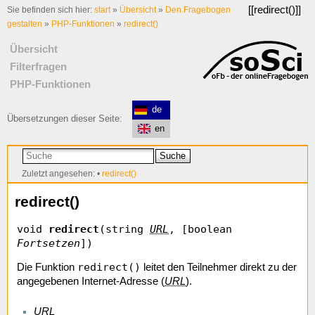
[[
redirect()
]]
Sie befinden sich hier:
start
»
Übersicht
»
Den Fragebogen
gestalten
»
PHP-Funktionen
»
redirect()
Übersicht
Filterfragen
PHP-Funktionen
de
Übersetzungen dieser Seite:
en
Suche
Zuletzt angesehen:
•
redirect()
redirect()
void
redirect
(string
URL
, [boolean
Fortsetzen
])
redirect()
Die Funktion
leitet den Teilnehmer direkt zu der
angegebenen Internet-Adresse (
URL
).
URL