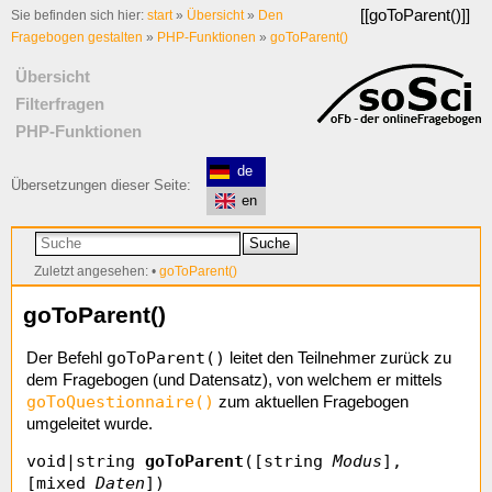
[[
goToParent()
]]
Sie befinden sich hier:
start
»
Übersicht
»
Den
Fragebogen gestalten
»
PHP-Funktionen
»
goToParent()
Übersicht
Filterfragen
PHP-Funktionen
de
Übersetzungen dieser Seite:
en
Suche
Zuletzt angesehen:
•
goToParent()
goToParent()
goToParent()
Der Befehl
leitet den Teilnehmer zurück zu
dem Fragebogen (und Datensatz), von welchem er mittels
goToQuestionnaire()
zum aktuellen Fragebogen
umgeleitet wurde.
void|string
goToParent
([string
Modus
],
[mixed
Daten
])