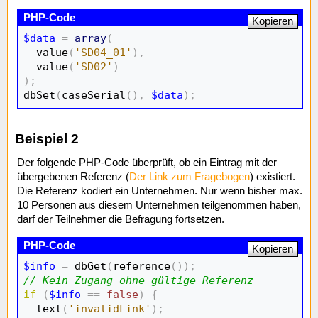
Kopieren
$data
=
array
(
  value
(
'SD04_01'
)
,
  value
(
'SD02'
)
)
;

dbSet
(
caseSerial
(
)
,
$data
)
;
Beispiel 2
Der folgende PHP-Code überprüft, ob ein Eintrag mit der
übergebenen Referenz (
Der Link zum Fragebogen
) existiert.
Die Referenz kodiert ein Unternehmen. Nur wenn bisher max.
10 Personen aus diesem Unternehmen teilgenommen haben,
darf der Teilnehmer die Befragung fortsetzen.
Kopieren
$info
=
 dbGet
(
reference
(
)
)
;
// Kein Zugang ohne gültige Referenz
if
(
$info
==
false
)
{
  text
(
'invalidLink'
)
;