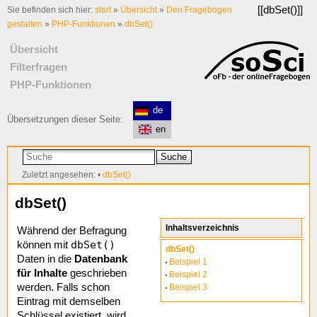
[[
dbSet()
]]
Sie befinden sich hier:
start
»
Übersicht
»
Den Fragebogen
gestalten
»
PHP-Funktionen
»
dbSet()
Übersicht
Filterfragen
PHP-Funktionen
de
Übersetzungen dieser Seite:
en
Suche
Zuletzt angesehen:
•
dbSet()
dbSet()
Inhaltsverzeichnis
Während der Befragung
dbSet()
können mit
dbSet()
Daten in die
Datenbank
Beispiel 1
für Inhalte
geschrieben
Beispiel 2
werden. Falls schon
Beispiel 3
Eintrag mit demselben
Schlüssel existiert, wird