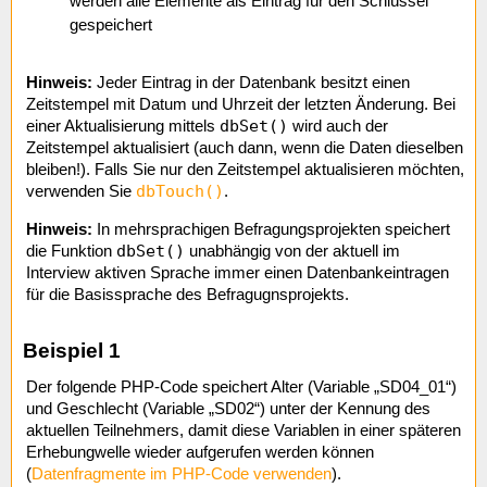
werden alle Elemente als Eintrag für den Schlüssel
gespeichert
Hinweis:
Jeder Eintrag in der Datenbank besitzt einen
Zeitstempel mit Datum und Uhrzeit der letzten Änderung. Bei
dbSet()
einer Aktualisierung mittels
wird auch der
Zeitstempel aktualisiert (auch dann, wenn die Daten dieselben
bleiben!). Falls Sie nur den Zeitstempel aktualisieren möchten,
dbTouch()
verwenden Sie
.
Hinweis:
In mehrsprachigen Befragungsprojekten speichert
dbSet()
die Funktion
unabhängig von der aktuell im
Interview aktiven Sprache immer einen Datenbankeintragen
für die Basissprache des Befragugnsprojekts.
Beispiel 1
Der folgende PHP-Code speichert Alter (Variable „SD04_01“)
und Geschlecht (Variable „SD02“) unter der Kennung des
aktuellen Teilnehmers, damit diese Variablen in einer späteren
Erhebungwelle wieder aufgerufen werden können
(
Datenfragmente im PHP-Code verwenden
).