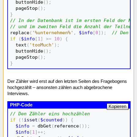
  buttonHide
(
)
;
  pageStop
(
)
;
}
// In der Datenbank ist im ersten Feld der Nam
// und im zweiten Feld die Anzahl der Teilnehm

replace
(
'%unternehmen%'
,
$info
[
0
]
)
;
// Den Pl
if
(
$info
[
1
]
>=
10
)
{
  text
(
'tooMuch'
)
;
  buttonHide
(
)
;
  pageStop
(
)
;
}
Der Zähler wird erst auf den letzten Seiten des Fragebogens
hochgezählt – ansonsten zählen auch abgebrochene
Interviews.
Kopieren
// Den Zähler eins hochzählen
if
(
!
isset
(
$counted
)
)
{
$info
=
 dbGet
(
reference
(
)
)
;
$info
[
1
]
++;