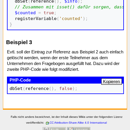
  dbSet
(
reference
(
)
,
$info
)
;
// Zusammen mit isset() dafür sorgen, dass n
$counted
=
true
;
  registerVariable
(
'counted'
)
;
}
Beispiel 3
Evtl. soll der Eintrag zur Referenz aus Beispiel 2 auch einfach
gelöscht werden, wenn der erste Teilnehmer aus dem
Unternehmen den Fragebogen ausgefüllt hat. Dazu wird der
zweite PHP-Code wie folgt modifiziert.
Kopieren
dbSet
(
reference
(
)
,
false
)
;
Falls nicht anders bezeichnet, ist der Inhalt dieses Wikis unter der folgenden Lizenz
veröffentlicht:
CC Attribution-Share Alike 4.0 International