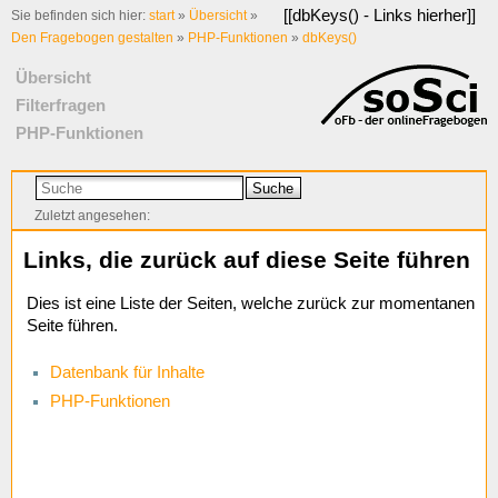
[[
dbKeys() - Links hierher
]]
Sie befinden sich hier:
start
»
Übersicht
»
Den Fragebogen gestalten
»
PHP-Funktionen
»
dbKeys()
Übersicht
Filterfragen
PHP-Funktionen
Suche
Zuletzt angesehen:
Links, die zurück auf diese Seite führen
Dies ist eine Liste der Seiten, welche zurück zur momentanen
Seite führen.
Datenbank für Inhalte
PHP-Funktionen