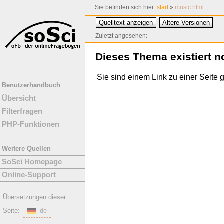
Sie befinden sich hier:
start
»
music.html
Quelltext anzeigen
Ältere Versionen
Zuletzt angesehen:
Dieses Thema existiert n
Sie sind einem Link zu einer Seite g
Benutzerhandbuch
Übersicht
Filterfragen
PHP-Funktionen
Weitere Quellen
SoSci Homepage
Online-Support
Übersetzungen dieser
Seite:
de