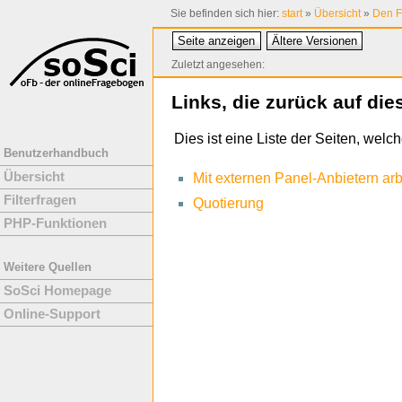
Sie befinden sich hier:
start
»
Übersicht
»
Den F
Seite anzeigen
Ältere Versionen
Zuletzt angesehen:
Links, die zurück auf die
Dies ist eine Liste der Seiten, wel
Benutzerhandbuch
Übersicht
Mit externen Panel-Anbietern arb
Filterfragen
Quotierung
PHP-Funktionen
Weitere Quellen
SoSci Homepage
Online-Support