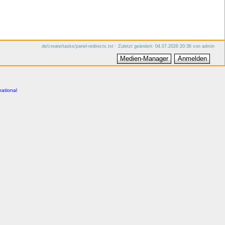
de/create/tasks/panel-redirects.txt
· Zuletzt geändert:
04.07.2026 20:36
von
admin
Medien-Manager
Anmelden
national