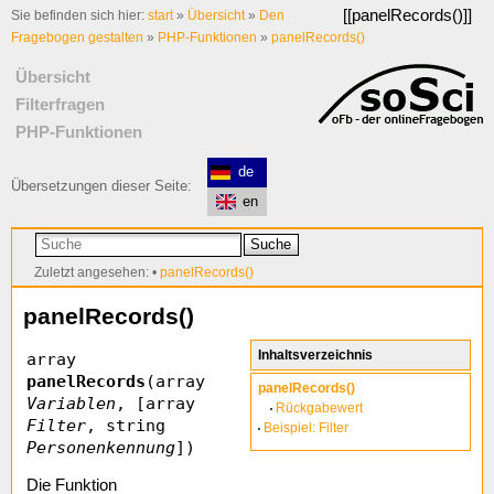
[[
panelRecords()
]]
Sie befinden sich hier:
start
»
Übersicht
»
Den
Fragebogen gestalten
»
PHP-Funktionen
»
panelRecords()
Übersicht
Filterfragen
PHP-Funktionen
de
Übersetzungen dieser Seite:
en
Suche
Zuletzt angesehen:
•
panelRecords()
panelRecords()
Inhaltsverzeichnis
array
panelRecords
(array
panelRecords()
Variablen
, [array
Rückgabewert
Filter
, string
Beispiel: Filter
Personenkennung
])
Die Funktion