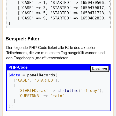
    ['CASE' => 1, 'STARTED' => 1650470506, 'AB
    ['CASE' => 3, 'STARTED' => 1650470617, 'AB
    ['CASE' => 5, 'STARTED' => 1650471728, 'AB
    ['CASE' => 9, 'STARTED' => 1650482839, 'AB
]
Beispiel: Filter
Der folgende PHP-Code liefert alle Fälle des aktuellen
Teilnehmers, die vor min. einem Tag ausgefüllt wurden und
den Fragebogen „main“ verwendeten.
Kopieren
$data
=
 panelRecords
(
[
'CASE'
,
'STARTED'
]
,
[
'STARTED.max'
=>
strtotime
(
'-1 day'
)
,
'QUESTNNR'
=>
'main'
]
)
;