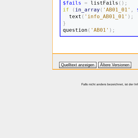
$fails
=
 listFails
(
)
;
if
(
in_array
(
'AB01_01'
,
  text
(
'info_AB01_01'
)
;
}

question
(
'AB01'
)
;
Quelltext anzeigen
Ältere Versionen
Falls nicht anders bezeichnet, ist der In