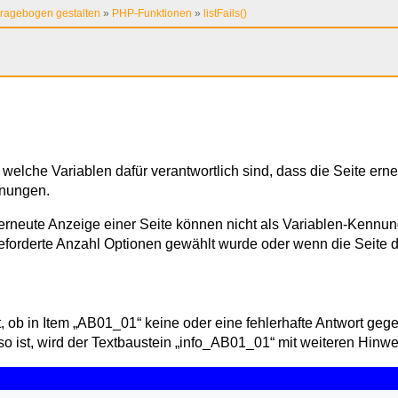
ragebogen gestalten
»
PHP-Funktionen
»
listFails()
 welche Variablen dafür verantwortlich sind, dass die Seite erne
nnungen.
rneute Anzeige einer Seite können nicht als Variablen-Kennu
forderte Anzahl Optionen gewählt wurde oder wenn die Seite du
t, ob in Item „AB01_01“ keine oder eine fehlerhafte Antwort ge
 so ist, wird der Textbaustein „info_AB01_01“ mit weiteren Hinw