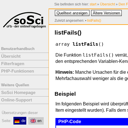
Sie befinden sich hier:
start
»
Übersicht
»
Den F
Quelltext anzeigen
Ältere Versionen
Zuletzt angesehen:
•
listFails()
listFails()
array
listFails
()
Benutzerhandbuch
listFails()
Die Funktion
verrät,
Übersicht
den entsprechenden Variablen-Ke
Filterfragen
PHP-Funktionen
Hinweis:
Manche Ursachen für die e
Mehrfachauswahl weniger als die ge
Weitere Quellen
SoSci Homepage
Beispiel
Online-Support
Im folgenden Beispiel wird überprüf
Item eingestellt wurden). Falls dem
Übersetzungen dieser
Seite:
de
en