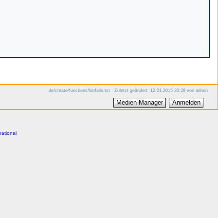
de/create/functions/listfails.txt
· Zuletzt geändert:
12.01.2015 20:28
von
admin
Medien-Manager
Anmelden
national