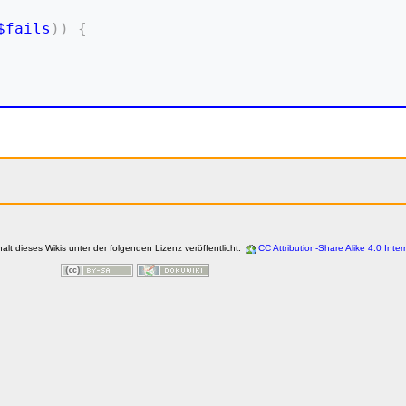
$fails
)
)
{
halt dieses Wikis unter der folgenden Lizenz veröffentlicht:
CC Attribution-Share Alike 4.0 Inter