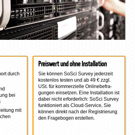
Preise für die Online-Nutzung (Cloud-
Preiswert und ohne Installation
Service)
port durch
Sie können SoSci Survey jederzeit
kostenlos testen und ab 49 € zzgl.
USt. für kommerzielle Online­be­fra­
und
gun­gen einsetzen. Eine Installation ist
zung bei
dabei nicht erforderlich: SoSci Survey
s
funktioniert als Cloud-Service, Sie
eitung mit
können direkt nach der Registrierung
ichen
den Fragebogen erstellen.