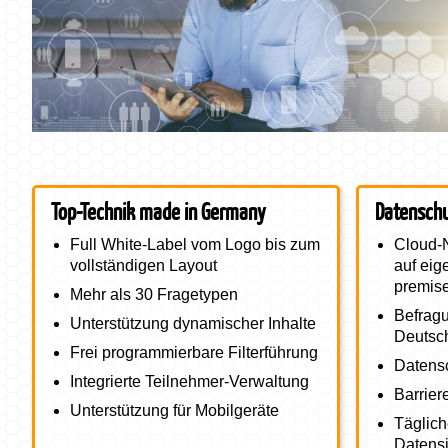
Top-Technik made in Germany
Datenschutz 
Top-Technik made in Germany
Datenschu
Full White-Label vom Logo bis zum
Cloud-
vollständigen Layout
auf ei
premis
Mehr als 30 Fragetypen
Befragu
Unterstützung dynamischer Inhalte
Deutsc
Frei programmierbare Filterführung
Datens
Integrierte Teilnehmer-Verwaltung
Barriere
Unterstützung für Mobilgeräte
Täglich
Datens