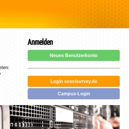
Anmelden
Neues Benutzerkonto
elen:
e
Login soscisurvey.de
Campus-Login