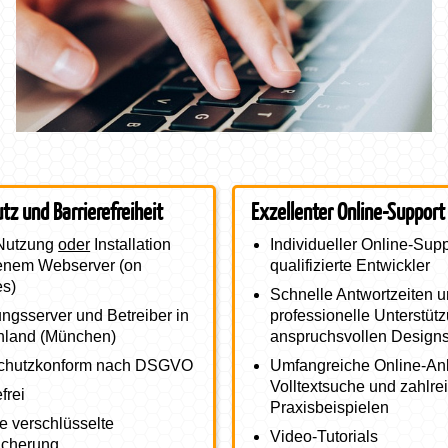
und Barrierefreiheit
Online-Support
tz und Barrierefreiheit
Exzellenter Online-Support
Nutzung
oder
Installation
Individueller Online-Sup
genem Webserver (on
qualifizierte Entwickler
es)
Schnelle Antwortzeiten 
ngsserver und Betreiber in
professionelle Unterstüt
hland (München)
anspruchsvollen Design
chutzkonform nach DSGVO
Umfangreiche Online-Anl
Volltextsuche und zahlre
frei
Praxisbeispielen
e verschlüsselte
Video-Tutorials
icherung