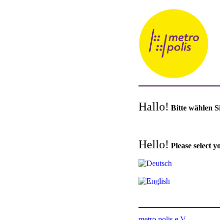
Hallo!
Bitte wählen S
Hello!
Please select y
Deutsch
English
metro polis e.V.