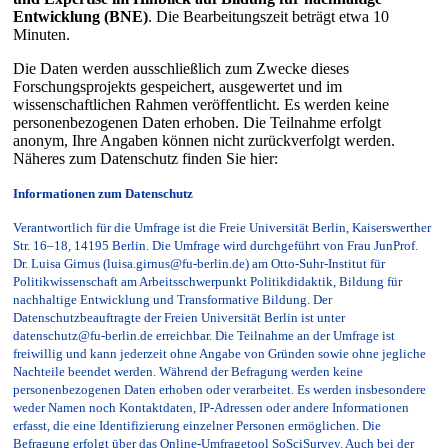
Entwicklung (BNE)
. Die Bearbeitungszeit beträgt etwa 10
Minuten.
Die Daten werden ausschließlich zum Zwecke dieses
Forschungsprojekts gespeichert, ausgewertet und im
wissenschaftlichen Rahmen veröffentlicht. Es werden keine
personenbezogenen Daten erhoben. Die Teilnahme erfolgt
anonym, Ihre Angaben können nicht zurückverfolgt werden.
Näheres zum Datenschutz finden Sie hier:
Informationen zum Datenschutz
Verantwortlich für die Umfrage ist die Freie Universität Berlin, Kaiserswerther
Str. 16–18, 14195 Berlin. Die Umfrage wird durchgeführt von Frau JunProf.
Dr. Luisa Girnus (luisa.girnus@fu-berlin.de) am Otto-Suhr-Institut für
Politikwissenschaft am Arbeitsschwerpunkt Politikdidaktik, Bildung für
nachhaltige Entwicklung und Transformative Bildung. Der
Datenschutzbeauftragte der Freien Universität Berlin ist unter
datenschutz@fu-berlin.de erreichbar. Die Teilnahme an der Umfrage ist
freiwillig und kann jederzeit ohne Angabe von Gründen sowie ohne jegliche
Nachteile beendet werden. Während der Befragung werden keine
personenbezogenen Daten erhoben oder verarbeitet. Es werden insbesondere
weder Namen noch Kontaktdaten, IP-Adressen oder andere Informationen
erfasst, die eine Identifizierung einzelner Personen ermöglichen. Die
Befragung erfolgt über das Online-Umfragetool SoSciSurvey. Auch bei der